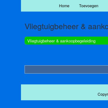
Home
Toevoegen
Vliegtuigbeheer & aank
Vliegtuigbeheer & aankoopbegeleiding
Copyr