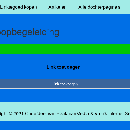
Linktegoed kopen
Artikelen
Alle dochterpagina's
oopbegeleiding
Link toevoegen
Link toevoegen
ight © 2021 Onderdeel van
BaakmanMedia
&
Vrolijk Internet S